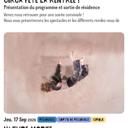
Circa fête la rentrée !
Présentation du programme et sortie de résidence
Venez nous retrouver pour une soirée conviviale !
Nous vous présenterons les spectacles et les différents rendez-vous de
2026/2027… (présentation traduite en LSF).
La compagnie Cirque Le Roux, accueillie en résidence de création,
proposera un extrait de sa prochaine création » Nature Morte »
Autour d’un verre et d’un en-cas, nous répondrons à vos questions et
vous guiderons dans vos choix de spectacles et de parcours (prise de
rendez-vous possible).
Une soirée de rentrée placée sous le thème « Circa, contes et légendes »
!
N’hésitez donc pas à jouer vous aussi le jeu (vêtement, accessoires…)
pour nous accompagner dans cette soirée enchantée !
Jeu. 17 Sep
RÉSIDENCE
SORTIE DE RÉSIDENCE
CIRQUE
2026