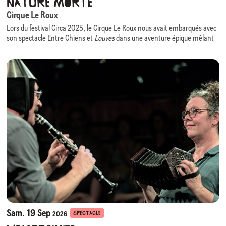
Nature Morte
Cirque Le Roux
Lors du festival Circa 2025, le Cirque Le Roux nous avait embarqués avec
son spectacle Entre Chiens et
Louves
dans une aventure épique mêlant
comédie, danse, virtuosité acrobatiques portée par une scénographie
évolutive des plus ingénieuses.
Nous avons le plaisir d’accueillir à nouveau cette équipe, cette fois en
résidence, pour la création de son prochain spectacle :
Nature Morte
.
Au croisement du cirque, du théâtre physique et de la composition
visuelle,
Nature Morte
prend pour point de départ un monde en perte de
repères et interroge l’érosion de notre nature humaine, rendant visible
ce que les mots peinent à dire.
La scénographie, évocatrice d’une grandeur passée figée, devient un
personnage à part entière : elle enferme, impose, mais laisse apparaître
des interstices de liberté. Huit individus que tout sépare y forment une
communauté fragile mais réelle.
Nature Morte
questionne les excès du monde tout en rappelant que
l’empathie, à l’heure de la productivité infinie, demeure notre ressource
la plus rare et la plus humaine.
Sam. 19 Sep
SPECTACLE
2026