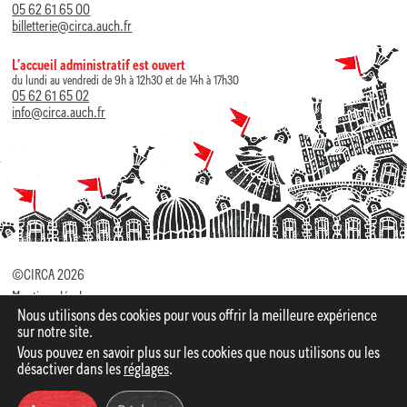
05 62 61 65 00
billetterie@circa.auch.fr
L’accueil administratif est ouvert
du lundi au vendredi de 9h à 12h30 et de 14h à 17h30
05 62 61 65 02
info@circa.auch.fr
©CIRCA 2026
Mentions légales
Nous utilisons des cookies pour vous offrir la meilleure expérience
Politique de Confidentialité
sur notre site.
Vous pouvez en savoir plus sur les cookies que nous utilisons ou les
Identité visuelle par
Elza Lacotte
Site web par Studio
désactiver dans les
réglages
.