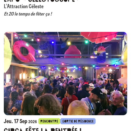
L'Attraction Céleste
Et 20 le temps de fêter ça !
Fondée à Auch en 2006, L’Attraction Céleste fête ses 20 ans !
Créateurs de spectacles intimistes, Servane Guittier et Antoine
Manceau, artistes pluri-disciplinaires explorent aussi depuis toujours les
arts plastiques.
e
Pour marquer le 20
anniversaire de leur compagnie, ils investissent le
hall du CIRC pour y exposer les traces de leur parcours : photos, objets,
images, affiches, boîte surprise… L’univers esthétique et poétique de la
compagnie sera mis à l’honneur sous différentes formes, avec
notamment des créations originales de Servane et Antoine et de leur
complice photographe Emmanuel Veneau.
*** Retrouvez L’Attraction Céleste avec
Célestarium
(création
éphémère rassemblant les artistes de la compagnie et des invités)
les 2,
3 et 4 décembre au CIRC.
Jeu. 17 Sep
RENCONTRE
SORTIE DE RÉSIDENCE
2026