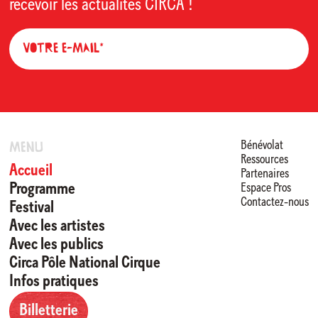
recevoir les actualités CIRCA !
Bénévolat
Menu
Ressources
Accueil
Partenaires
Programme
Espace Pros
Contactez-nous
Festival
Avec les artistes
En validant votre inscription, vous acceptez que CIRCA mémorise et utilise
votre adresse email dans le but de vous envoyer sa lettre d’informations.
Avec les publics
Circa Pôle National Cirque
Infos pratiques
Billetterie