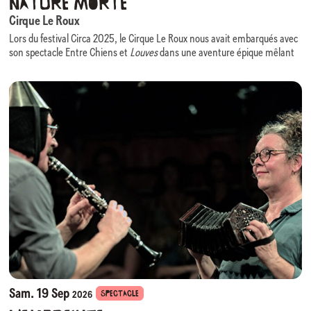
Nature Morte
Cirque Le Roux
Lors du festival Circa 2025, le Cirque Le Roux nous avait embarqués avec
son spectacle Entre Chiens et
Louves
dans une aventure épique mêlant
comédie, danse, virtuosité acrobatiques portée par une scénographie
évolutive des plus ingénieuses.
Nous avons le plaisir d’accueillir à nouveau cette équipe, cette fois en
résidence, pour la création de son prochain spectacle :
Nature Morte
.
Au croisement du cirque, du théâtre physique et de la composition
visuelle,
Nature Morte
prend pour point de départ un monde en perte de
repères et interroge l’érosion de notre nature humaine, rendant visible
ce que les mots peinent à dire.
La scénographie, évocatrice d’une grandeur passée figée, devient un
personnage à part entière : elle enferme, impose, mais laisse apparaître
des interstices de liberté. Huit individus que tout sépare y forment une
communauté fragile mais réelle.
Nature Morte
questionne les excès du monde tout en rappelant que
l’empathie, à l’heure de la productivité infinie, demeure notre ressource
la plus rare et la plus humaine.
Sam. 19 Sep
SPECTACLE
2026