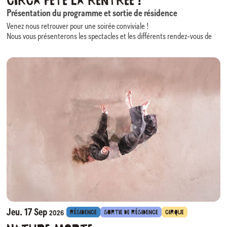
Circa fête la rentrée !
Présentation du programme et sortie de résidence
Venez nous retrouver pour une soirée conviviale !
Nous vous présenterons les spectacles et les différents rendez-vous de
2026/2027… (présentation traduite en LSF).
La compagnie Cirque Le Roux, accueillie en résidence de création,
proposera un extrait de sa prochaine création » Nature Morte »
Autour d’un verre et d’un en-cas, nous répondrons à vos questions et
vous guiderons dans vos choix de spectacles et de parcours (prise de
rendez-vous possible).
Une soirée de rentrée placée sous le thème « Circa, contes et légendes »
!
N’hésitez donc pas à jouer vous aussi le jeu (vêtement, accessoires…)
pour nous accompagner dans cette soirée enchantée !
Jeu. 17 Sep
RÉSIDENCE
SORTIE DE RÉSIDENCE
CIRQUE
2026