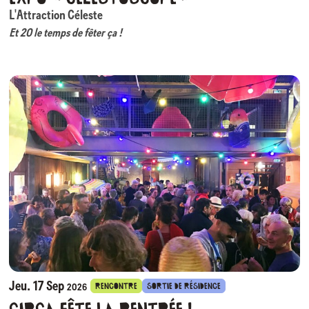
L'Attraction Céleste
Et 20 le temps de fêter ça !
Fondée à Auch en 2006, L’Attraction Céleste fête ses 20 ans !
Créateurs de spectacles intimistes, Servane Guittier et Antoine
Manceau, artistes pluri-disciplinaires explorent aussi depuis toujours les
arts plastiques.
e
Pour marquer le 20
anniversaire de leur compagnie, ils investissent le
hall du CIRC pour y exposer les traces de leur parcours : photos, objets,
images, affiches, boîte surprise… L’univers esthétique et poétique de la
compagnie sera mis à l’honneur sous différentes formes, avec
notamment des créations originales de Servane et Antoine et de leur
complice photographe Emmanuel Veneau.
*** Retrouvez L’Attraction Céleste avec
Célestarium
(création
éphémère rassemblant les artistes de la compagnie et des invités)
les 2,
3 et 4 décembre au CIRC.
Jeu. 17 Sep
RENCONTRE
SORTIE DE RÉSIDENCE
2026