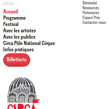
Bénévolat
Menu
Ressources
Accueil
Partenaires
Programme
Espace Pros
Contactez-nous
Festival
Avec les artistes
En validant votre inscription, vous acceptez que CIRCA mémorise et utilise
votre adresse email dans le but de vous envoyer sa lettre d’informations.
Avec les publics
Circa Pôle National Cirque
Infos pratiques
Billetterie