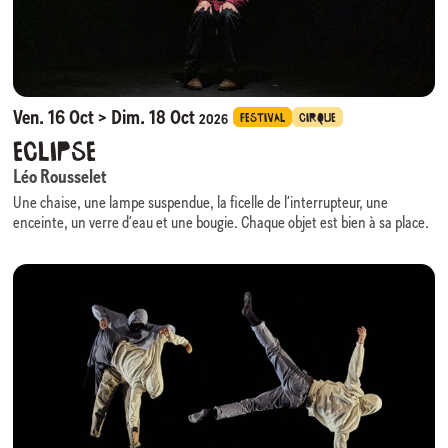
communauté fragile mais réelle.
Nature Morte
questionne les excès du monde tout en rappelant que
l’empathie, à l’heure de la productivité infinie, demeure notre ressource
la plus rare et la plus humaine.
Ven. 16 Oct > Dim. 18 Oct
FESTIVAL
CIRQUE
2026
Eclipse
Léo Rousselet
Une chaise, une lampe suspendue, la ficelle de l’interrupteur, une
enceinte, un verre d’eau et une bougie. Chaque objet est bien à sa place.
Sous une seule source de lumière, l’image est absolument minimale,
comme dans un film en en noir et blanc.
C’est dans ce cadre un peu trop soigné que le personnage un peu trop
méticuleux évolue. Tout lui échappe toujours un peu. Sur sa chaise, sous
sa lampe, il attend dans la pénombre. La lumière s’éteint l’espace d’un
instant. Il jongle avec la balle que l’obscurité lui a donnée. Il ignore que la
pénombre va la lui reprendre. Des séquences de manipulations décalées
et transformées par les rythmes et les durées de la lumière.
Dans cet espace où les moyens techniques restent toujours des
éléments de jeu, les logiques de causalité se dissipent peu à peu, la
réalité se complexifie et devient absurde.