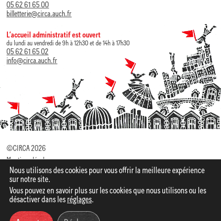
05 62 61 65 00
billetterie@circa.auch.fr
L’accueil administratif est ouvert
du lundi au vendredi de 9h à 12h30 et de 14h à 17h30
05 62 61 65 02
info@circa.auch.fr
©CIRCA 2026
Mentions légales
Nous utilisons des cookies pour vous offrir la meilleure expérience
Politique de Confidentialité
sur notre site.
Vous pouvez en savoir plus sur les cookies que nous utilisons ou les
Identité visuelle par
Elza Lacotte
Site web par Studio
désactiver dans les
réglages
.