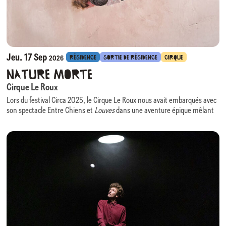
Jeu. 17 Sep
RÉSIDENCE
SORTIE DE RÉSIDENCE
CIRQUE
2026
Nature Morte
Cirque Le Roux
Lors du festival Circa 2025, le Cirque Le Roux nous avait embarqués avec
son spectacle Entre Chiens et
Louves
dans une aventure épique mêlant
comédie, danse, virtuosité acrobatiques portée par une scénographie
évolutive des plus ingénieuses.
Nous avons le plaisir d’accueillir à nouveau cette équipe, cette fois en
résidence, pour la création de son prochain spectacle :
Nature Morte
.
Au croisement du cirque, du théâtre physique et de la composition
visuelle,
Nature Morte
prend pour point de départ un monde en perte de
repères et interroge l’érosion de notre nature humaine, rendant visible
ce que les mots peinent à dire.
La scénographie, évocatrice d’une grandeur passée figée, devient un
personnage à part entière : elle enferme, impose, mais laisse apparaître
des interstices de liberté. Huit individus que tout sépare y forment une