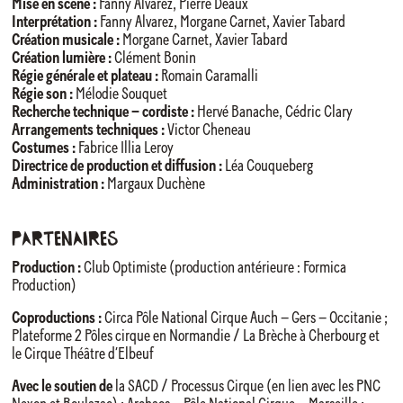
Mise en scène :
Fanny Alvarez, Pierre Déaux
Interprétation :
Fanny Alvarez, Morgane Carnet, Xavier Tabard
Création musicale :
Morgane Carnet, Xavier Tabard
Création lumière :
Clément Bonin
Régie générale et plateau :
Romain Caramalli
Régie son :
Mélodie Souquet
Recherche technique – cordiste :
Hervé Banache, Cédric Clary
Arrangements techniques :
Victor Cheneau
Costumes :
Fabrice Illia Leroy
Directrice de production et diffusion :
Léa Couqueberg
Administration :
Margaux Duchène
Partenaires
Production :
Club Optimiste (production antérieure : Formica
Production)
Coproductions :
Circa Pôle National Cirque Auch – Gers – Occitanie ;
Plateforme 2 Pôles cirque en Normandie / La Brèche à Cherbourg et
le Cirque Théâtre d’Elbeuf
Avec le soutien de
la SACD / Processus Cirque (en lien avec les PNC