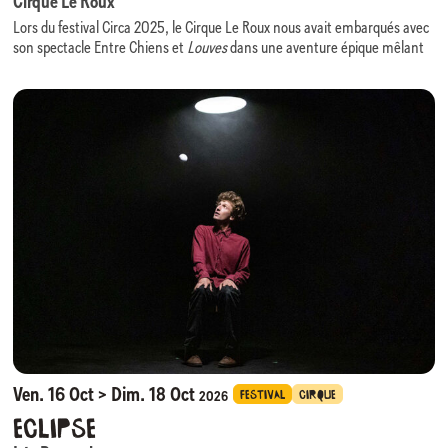
Cirque Le Roux
Lors du festival Circa 2025, le Cirque Le Roux nous avait embarqués avec
son spectacle Entre Chiens et
Louves
dans une aventure épique mêlant
comédie, danse, virtuosité acrobatiques portée par une scénographie
évolutive des plus ingénieuses.
Nous avons le plaisir d’accueillir à nouveau cette équipe, cette fois en
résidence, pour la création de son prochain spectacle :
Nature Morte
.
Au croisement du cirque, du théâtre physique et de la composition
visuelle,
Nature Morte
prend pour point de départ un monde en perte de
repères et interroge l’érosion de notre nature humaine, rendant visible
ce que les mots peinent à dire.
La scénographie, évocatrice d’une grandeur passée figée, devient un
personnage à part entière : elle enferme, impose, mais laisse apparaître
des interstices de liberté. Huit individus que tout sépare y forment une
communauté fragile mais réelle.
Nature Morte
questionne les excès du monde tout en rappelant que
l’empathie, à l’heure de la productivité infinie, demeure notre ressource
la plus rare et la plus humaine.
Ven. 16 Oct > Dim. 18 Oct
FESTIVAL
CIRQUE
2026
Eclipse