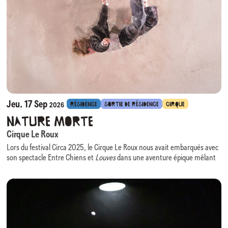
Jeu. 17 Sep
RÉSIDENCE
SORTIE DE RÉSIDENCE
CIRQUE
2026
Nature Morte
Cirque Le Roux
Lors du festival Circa 2025, le Cirque Le Roux nous avait embarqués avec
son spectacle Entre Chiens et
Louves
dans une aventure épique mêlant
comédie, danse, virtuosité acrobatiques portée par une scénographie
évolutive des plus ingénieuses.
Nous avons le plaisir d’accueillir à nouveau cette équipe, cette fois en
résidence, pour la création de son prochain spectacle :
Nature Morte
.
Au croisement du cirque, du théâtre physique et de la composition
visuelle,
Nature Morte
prend pour point de départ un monde en perte de