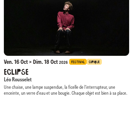
repères et interroge l’érosion de notre nature humaine, rendant visible
ce que les mots peinent à dire.
La scénographie, évocatrice d’une grandeur passée figée, devient un
personnage à part entière : elle enferme, impose, mais laisse apparaître
des interstices de liberté. Huit individus que tout sépare y forment une
communauté fragile mais réelle.
Nature Morte
questionne les excès du monde tout en rappelant que
l’empathie, à l’heure de la productivité infinie, demeure notre ressource
la plus rare et la plus humaine.
Ven. 16 Oct > Dim. 18 Oct
FESTIVAL
CIRQUE
2026
Eclipse
Léo Rousselet
Une chaise, une lampe suspendue, la ficelle de l’interrupteur, une
enceinte, un verre d’eau et une bougie. Chaque objet est bien à sa place.
Sous une seule source de lumière, l’image est absolument minimale,
comme dans un film en en noir et blanc.
C’est dans ce cadre un peu trop soigné que le personnage un peu trop
méticuleux évolue. Tout lui échappe toujours un peu. Sur sa chaise, sous
sa lampe, il attend dans la pénombre. La lumière s’éteint l’espace d’un
instant. Il jongle avec la balle que l’obscurité lui a donnée. Il ignore que la