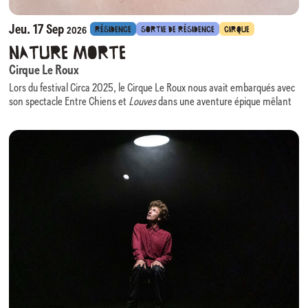
Jeu. 17 Sep
RÉSIDENCE
SORTIE DE RÉSIDENCE
CIRQUE
2026
Nature Morte
Cirque Le Roux
Lors du festival Circa 2025, le Cirque Le Roux nous avait embarqués avec
son spectacle Entre Chiens et
Louves
dans une aventure épique mêlant
comédie, danse, virtuosité acrobatiques portée par une scénographie
évolutive des plus ingénieuses.
Nous avons le plaisir d’accueillir à nouveau cette équipe, cette fois en
résidence, pour la création de son prochain spectacle :
Nature Morte
.
Au croisement du cirque, du théâtre physique et de la composition
visuelle,
Nature Morte
prend pour point de départ un monde en perte de
repères et interroge l’érosion de notre nature humaine, rendant visible
ce que les mots peinent à dire.
La scénographie, évocatrice d’une grandeur passée figée, devient un
personnage à part entière : elle enferme, impose, mais laisse apparaître
des interstices de liberté. Huit individus que tout sépare y forment une
communauté fragile mais réelle.
Nature Morte
questionne les excès du monde tout en rappelant que
l’empathie, à l’heure de la productivité infinie, demeure notre ressource