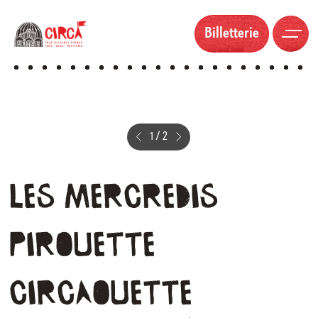
Billetterie
1
/
2
Les
mercredis
Pirouette
Circaouette