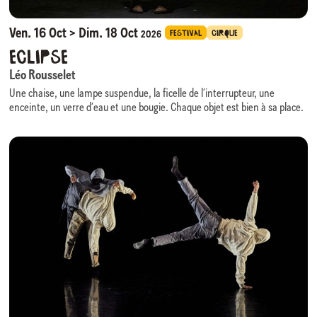
la plus rare et la plus humaine.
Ven. 16 Oct > Dim. 18 Oct
FESTIVAL
CIRQUE
2026
Eclipse
Léo Rousselet
Une chaise, une lampe suspendue, la ficelle de l’interrupteur, une
enceinte, un verre d’eau et une bougie. Chaque objet est bien à sa place.
Sous une seule source de lumière, l’image est absolument minimale,
comme dans un film en en noir et blanc.
C’est dans ce cadre un peu trop soigné que le personnage un peu trop
méticuleux évolue. Tout lui échappe toujours un peu. Sur sa chaise, sous
sa lampe, il attend dans la pénombre. La lumière s’éteint l’espace d’un
instant. Il jongle avec la balle que l’obscurité lui a donnée. Il ignore que la
pénombre va la lui reprendre. Des séquences de manipulations décalées
et transformées par les rythmes et les durées de la lumière.
Dans cet espace où les moyens techniques restent toujours des
éléments de jeu, les logiques de causalité se dissipent peu à peu, la
réalité se complexifie et devient absurde.
La ficelle de l’interrupteur à tirette le titille.
Léo Rousselet