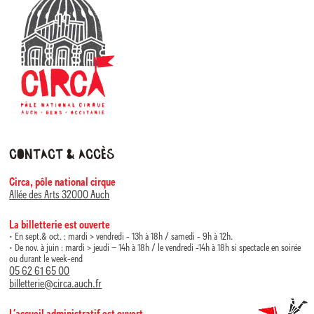
Contact & accès
Circa, pôle national cirque
Allée des Arts 32000 Auch
La billetterie est ouverte
• En sept.& oct. : mardi > vendredi - 13h à 18h / samedi - 9h à 12h.
• De nov. à juin : mardi > jeudi – 14h à 18h / le vendredi -14h à 18h si spectacle en soirée
ou durant le week-end
05 62 61 65 00
billetterie@circa.auch.fr