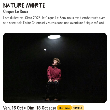
Nature Morte
Cirque Le Roux
Lors du festival Circa 2025, le Cirque Le Roux nous avait embarqués avec
son spectacle Entre Chiens et
Louves
dans une aventure épique mêlant
comédie, danse, virtuosité acrobatiques portée par une scénographie
évolutive des plus ingénieuses.
Nous avons le plaisir d’accueillir à nouveau cette équipe, cette fois en
résidence, pour la création de son prochain spectacle :
Nature Morte
.
Au croisement du cirque, du théâtre physique et de la composition
visuelle,
Nature Morte
prend pour point de départ un monde en perte de
repères et interroge l’érosion de notre nature humaine, rendant visible
ce que les mots peinent à dire.
La scénographie, évocatrice d’une grandeur passée figée, devient un
personnage à part entière : elle enferme, impose, mais laisse apparaître
des interstices de liberté. Huit individus que tout sépare y forment une
communauté fragile mais réelle.
Nature Morte
questionne les excès du monde tout en rappelant que
l’empathie, à l’heure de la productivité infinie, demeure notre ressource
la plus rare et la plus humaine.
Ven. 16 Oct > Dim. 18 Oct
FESTIVAL
CIRQUE
2026