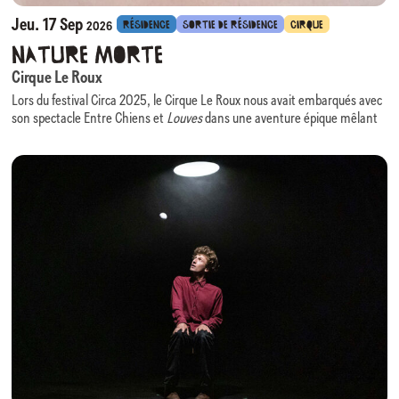
Jeu. 17 Sep
RÉSIDENCE
SORTIE DE RÉSIDENCE
CIRQUE
2026
Nature Morte
Cirque Le Roux
Lors du festival Circa 2025, le Cirque Le Roux nous avait embarqués avec
son spectacle Entre Chiens et
Louves
dans une aventure épique mêlant
comédie, danse, virtuosité acrobatiques portée par une scénographie
évolutive des plus ingénieuses.
Nous avons le plaisir d’accueillir à nouveau cette équipe, cette fois en
résidence, pour la création de son prochain spectacle :
Nature Morte
.
Au croisement du cirque, du théâtre physique et de la composition
visuelle,
Nature Morte
prend pour point de départ un monde en perte de
repères et interroge l’érosion de notre nature humaine, rendant visible
ce que les mots peinent à dire.
La scénographie, évocatrice d’une grandeur passée figée, devient un
personnage à part entière : elle enferme, impose, mais laisse apparaître
des interstices de liberté. Huit individus que tout sépare y forment une
communauté fragile mais réelle.
Nature Morte
questionne les excès du monde tout en rappelant que
l’empathie, à l’heure de la productivité infinie, demeure notre ressource
la plus rare et la plus humaine.