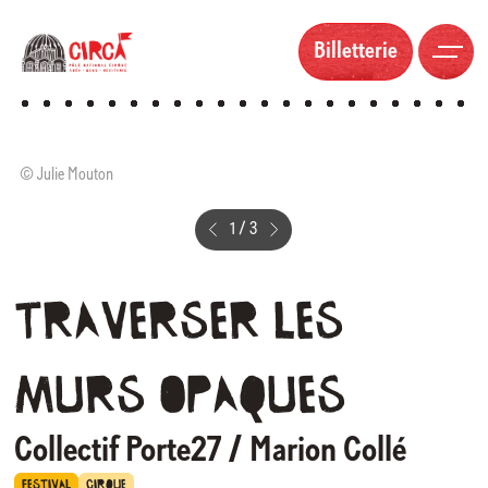
Billetterie
© Vasil Tasevski
1
/
3
Traverser
les
murs
opaques
Collectif Porte27 / Marion Collé
FESTIVAL
CIRQUE