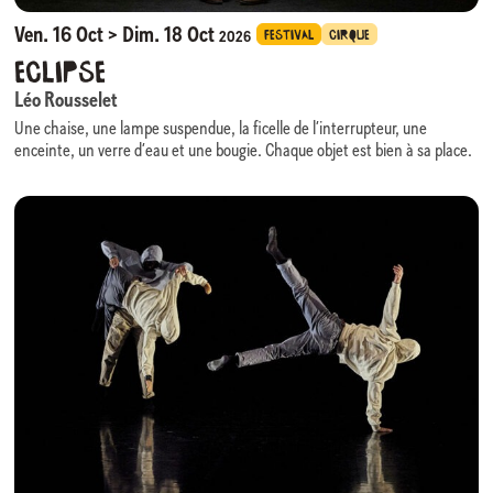
Ven. 16 Oct > Dim. 18 Oct
FESTIVAL
CIRQUE
2026
Eclipse
Léo Rousselet
Une chaise, une lampe suspendue, la ficelle de l’interrupteur, une
enceinte, un verre d’eau et une bougie. Chaque objet est bien à sa place.
Sous une seule source de lumière, l’image est absolument minimale,
comme dans un film en en noir et blanc.
C’est dans ce cadre un peu trop soigné que le personnage un peu trop
méticuleux évolue. Tout lui échappe toujours un peu. Sur sa chaise, sous
sa lampe, il attend dans la pénombre. La lumière s’éteint l’espace d’un
instant. Il jongle avec la balle que l’obscurité lui a donnée. Il ignore que la
pénombre va la lui reprendre. Des séquences de manipulations décalées
et transformées par les rythmes et les durées de la lumière.
Dans cet espace où les moyens techniques restent toujours des
éléments de jeu, les logiques de causalité se dissipent peu à peu, la
réalité se complexifie et devient absurde.
La ficelle de l’interrupteur à tirette le titille.
Léo Rousselet
Après l’obtention d’un Master Création Musicale et Sonore en 2015. Léo