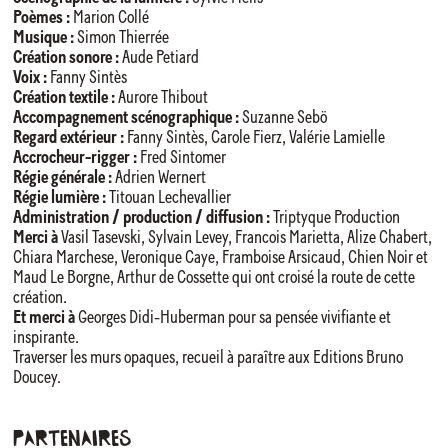
Poèmes :
Marion Collé
Musique :
Simon Thierrée
Création sonore :
Aude Petiard
Voix :
Fanny Sintès
Création textile :
Aurore Thibout
Accompagnement scénographique :
Suzanne Sebö
Regard extérieur :
Fanny Sintès, Carole Fierz, Valérie Lamielle
Accrocheur-rigger :
Fred Sintomer
Régie générale :
Adrien Wernert
Régie lumière :
Titouan Lechevallier
Administration / production / diffusion :
Triptyque Production
Merci à
Vasil Tasevski, Sylvain Levey, Francois Marietta, Alize Chabert,
Chiara Marchese, Veronique Caye, Framboise Arsicaud, Chien Noir et
Maud Le Borgne, Arthur de Cossette qui ont croisé la route de cette
création.
Et merci à
Georges Didi-Huberman pour sa pensée vivifiante et
inspirante.
Traverser les murs opaques, recueil à paraître aux Editions Bruno
Doucey.
Partenaires