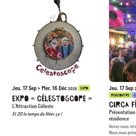
Jeu. 17 Sep > Mer. 16 Déc
Jeu. 17 Sep
EXPO
2026
RENCONTRE
S
Expo « Célestoscope »
Circa f
L'Attraction Céleste
Présentation
Et 20 le temps de fêter ça !
résidence
Fondée à Auch en 2006, L’Attraction Céleste fête ses
Venez nous retr
20 ans !
Nous vous prése