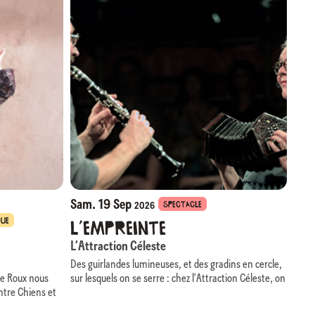
Sam. 19 Sep
SPECTACLE
2026
QUE
L’Empreinte
L’Attraction Céleste
Des guirlandes lumineuses, et des gradins en cercle,
sur lesquels on se serre : chez l’Attraction Céleste, on
 Le Roux nous
se sent tout de suite les bienvenu·es !
ntre Chiens et
Elle, gouailleuse et généreuse, met un point
ant comédie,