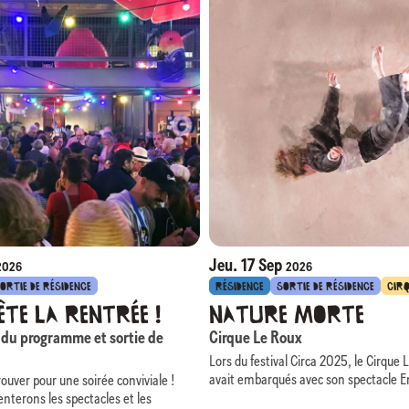
Jeu. 17 Sep
2026
2026
ORTIE DE RÉSIDENCE
RÉSIDENCE
SORTIE DE RÉSIDENCE
CIR
ête la rentrée !
Nature Morte
 du programme et sortie de
Cirque Le Roux
Lors du festival Circa 2025, le Cirque
avait embarqués avec son spectacle E
ouver pour une soirée conviviale !
Louves
dans une aventure épique mêl
nterons les spectacles et les