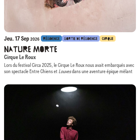
Jeu. 17 Sep
RÉSIDENCE
SORTIE DE RÉSIDENCE
CIRQUE
2026
Nature Morte
Cirque Le Roux
Lors du festival Circa 2025, le Cirque Le Roux nous avait embarqués avec
son spectacle Entre Chiens et
Louves
dans une aventure épique mêlant
comédie, danse, virtuosité acrobatiques portée par une scénographie
évolutive des plus ingénieuses.
Nous avons le plaisir d’accueillir à nouveau cette équipe, cette fois en
résidence, pour la création de son prochain spectacle :
Nature Morte
.
Au croisement du cirque, du théâtre physique et de la composition
visuelle,
Nature Morte
prend pour point de départ un monde en perte de
repères et interroge l’érosion de notre nature humaine, rendant visible
ce que les mots peinent à dire.
La scénographie, évocatrice d’une grandeur passée figée, devient un
personnage à part entière : elle enferme, impose, mais laisse apparaître