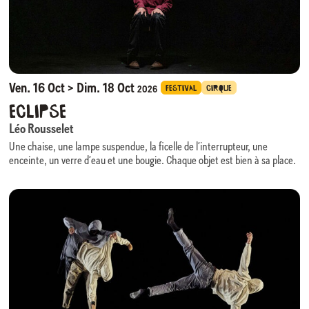
des interstices de liberté. Huit individus que tout sépare y forment une
communauté fragile mais réelle.
Nature Morte
questionne les excès du monde tout en rappelant que
l’empathie, à l’heure de la productivité infinie, demeure notre ressource
la plus rare et la plus humaine.
Ven. 16 Oct > Dim. 18 Oct
FESTIVAL
CIRQUE
2026
Eclipse
Léo Rousselet
Une chaise, une lampe suspendue, la ficelle de l’interrupteur, une
enceinte, un verre d’eau et une bougie. Chaque objet est bien à sa place.
Sous une seule source de lumière, l’image est absolument minimale,
comme dans un film en en noir et blanc.
C’est dans ce cadre un peu trop soigné que le personnage un peu trop
méticuleux évolue. Tout lui échappe toujours un peu. Sur sa chaise, sous
sa lampe, il attend dans la pénombre. La lumière s’éteint l’espace d’un
instant. Il jongle avec la balle que l’obscurité lui a donnée. Il ignore que la
pénombre va la lui reprendre. Des séquences de manipulations décalées
et transformées par les rythmes et les durées de la lumière.
Dans cet espace où les moyens techniques restent toujours des
éléments de jeu, les logiques de causalité se dissipent peu à peu, la