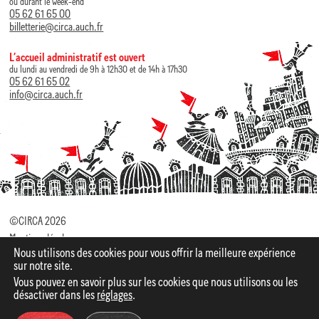
ou durant le week-end
05 62 61 65 00
billetterie@circa.auch.fr
L’accueil administratif est ouvert
du lundi au vendredi de 9h à 12h30 et de 14h à 17h30
05 62 61 65 02
info@circa.auch.fr
©CIRCA 2026
Mentions légales
Nous utilisons des cookies pour vous offrir la meilleure expérience
Politique de Confidentialité
sur notre site.
Vous pouvez en savoir plus sur les cookies que nous utilisons ou les
Identité visuelle par
Elza Lacotte
Site web par Studio
désactiver dans les
réglages
.