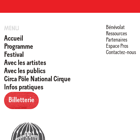
Bénévolat
Menu
Ressources
Accueil
Partenaires
Programme
Espace Pros
Contactez-nous
Festival
Avec les artistes
En validant votre inscription, vous acceptez que CIRCA mémorise et utilise
votre adresse email dans le but de vous envoyer sa lettre d’informations.
Avec les publics
Circa Pôle National Cirque
Infos pratiques
Billetterie