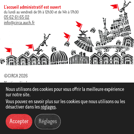
L’accueil administratif est ouvert
du lundi au vendredi de 9h à 12h30 et de 14h à 17h30
05 62 61 65 02
info@circa.auch.fr
©CIRCA 2026
Mentions légales
Nous utilisons des cookies pour vous offrir la meilleure expérience
Politique de Confidentialité
sur notre site.
Vous pouvez en savoir plus sur les cookies que nous utilisons ou les
Identité visuelle par
Elza Lacotte
Site web par Studio
désactiver dans les
réglages
.
Accepter
Réglages