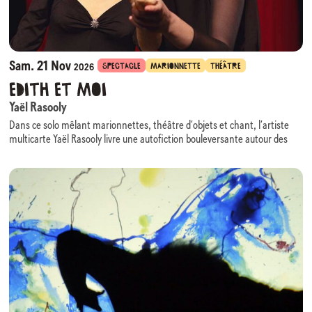
Sam. 21 Nov
SPECTACLE
MARIONNETTE
THÉÂTRE
2026
Edith et moi
Yaël Rasooly
Dans ce solo mêlant marionnettes, théâtre d’objets et chant, l’artiste
multicarte Yaël Rasooly livre une autofiction bouleversante autour des
violences sexualisées qu’elle a subies.
Edith Piaf, force inspirante et guide intime, devient une présence
protectrice : leurs trajectoires cabossées se répondent et éclairent un
chemin de survie.
Edith et moi
explore ce qui permet de tenir, puis de se reconstruire — la
force du récit, la résilience, et la possibilité d’un après.
Forte d’une impressionnante maîtrise de la manipulation, Yaël Rasooly
insuffle à la pièce une justesse et une intensité rares. D’inventives
trouvailles visuelles déploient un univers sensible et puissant. En
animant les marionnettes qui incarnent ses figures d’oppression, elle
reprend symboliquement le pouvoir et renverse les rapports de
domination.