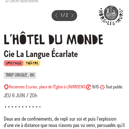
© SNÖA Illustrations
©
1
/
2
L’hôtel
du
Monde
Cie La Langue Écarlate
SPECTACLE
THÉÂTRE
TARIF UNIQUE : 8€
Anciennes Ecuries, place de l'Eglise à LAVARDENS
1h15
Tout public
JEU 6 JUIN / 20h
Deux ans de confinements, de repli sur soi et puis l’explosion
d’une vie à distance que nous n’avons pas vu venir, persuadés qu’il