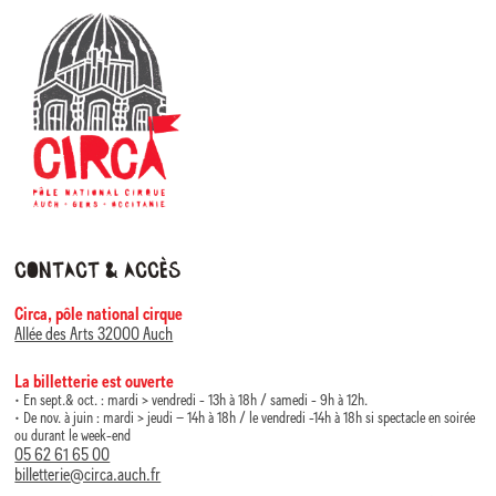
Molières pour sept de ses spectacles.
Contact & accès
Circa, pôle national cirque
Allée des Arts 32000 Auch
La billetterie est ouverte
• En sept.& oct. : mardi > vendredi - 13h à 18h / samedi - 9h à 12h.
• De nov. à juin : mardi > jeudi – 14h à 18h / le vendredi -14h à 18h si spectacle en soirée
ou durant le week-end
05 62 61 65 00
billetterie@circa.auch.fr