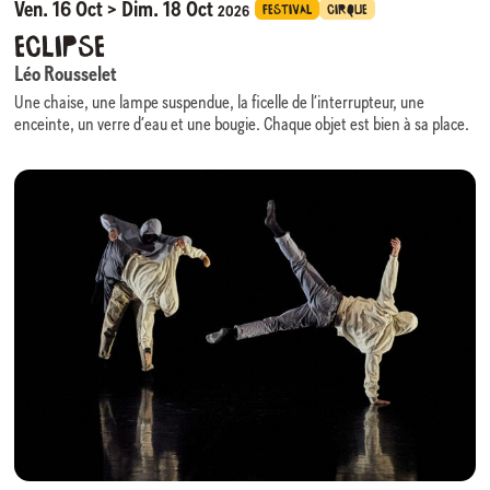
Ven. 16 Oct > Dim. 18 Oct
FESTIVAL
CIRQUE
2026
Eclipse
Léo Rousselet
Une chaise, une lampe suspendue, la ficelle de l’interrupteur, une
enceinte, un verre d’eau et une bougie. Chaque objet est bien à sa place.
Sous une seule source de lumière, l’image est absolument minimale,
comme dans un film en en noir et blanc.
C’est dans ce cadre un peu trop soigné que le personnage un peu trop
méticuleux évolue. Tout lui échappe toujours un peu. Sur sa chaise, sous
sa lampe, il attend dans la pénombre. La lumière s’éteint l’espace d’un
instant. Il jongle avec la balle que l’obscurité lui a donnée. Il ignore que la
pénombre va la lui reprendre. Des séquences de manipulations décalées
et transformées par les rythmes et les durées de la lumière.
Dans cet espace où les moyens techniques restent toujours des
éléments de jeu, les logiques de causalité se dissipent peu à peu, la
réalité se complexifie et devient absurde.
La ficelle de l’interrupteur à tirette le titille.
Léo Rousselet
Après l’obtention d’un Master Création Musicale et Sonore en 2015. Léo
Rousselet travaille un an à la Maison des Jonglages et entre en formation