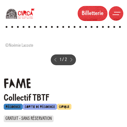
Billetterie
©Noémie Lacoste
©
1
/
2
Fame
Collectif TBTF
RÉSIDENCE
SORTIE DE RÉSIDENCE
CIRQUE
GRATUIT - SANS RÉSERVATION