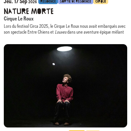
Jeu. 17 Sep
RÉSIDENCE
SORTIE DE RÉSIDENCE
CIRQUE
2026
Nature Morte
Cirque Le Roux
Lors du festival Circa 2025, le Cirque Le Roux nous avait embarqués avec
son spectacle Entre Chiens et
Louves
dans une aventure épique mêlant
comédie, danse, virtuosité acrobatiques portée par une scénographie
évolutive des plus ingénieuses.
Nous avons le plaisir d’accueillir à nouveau cette équipe, cette fois en
résidence, pour la création de son prochain spectacle :
Nature Morte
.
Au croisement du cirque, du théâtre physique et de la composition
visuelle,
Nature Morte
prend pour point de départ un monde en perte de
repères et interroge l’érosion de notre nature humaine, rendant visible
ce que les mots peinent à dire.
La scénographie, évocatrice d’une grandeur passée figée, devient un
personnage à part entière : elle enferme, impose, mais laisse apparaître
des interstices de liberté. Huit individus que tout sépare y forment une
communauté fragile mais réelle.
Nature Morte
questionne les excès du monde tout en rappelant que
l’empathie, à l’heure de la productivité infinie, demeure notre ressource
la plus rare et la plus humaine.